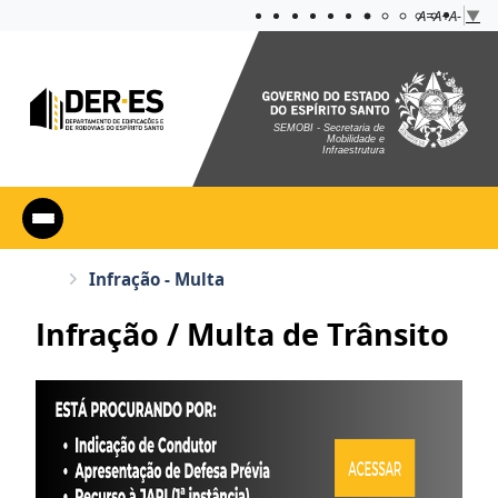
Acessibilidade
Aplicar cont
A=
A+
A-
▼
SEMOBI - Secretaria de
Mobilidade e
Infraestrutura
Infração - Multa
Infração / Multa de Trânsito