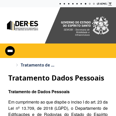
Acessibilidade
Aplicar cont
A=
A+
A-
▼
SEMOBI - Secretaria de
Mobilidade e
Infraestrutura
Tratamento de Dados Pessoais
Tratamento Dados Pessoais
Tratamento de Dados Pessoais
Em cumprimento ao que dispõe o inciso I do art. 23 da
Lei nº 13.709, de 2018 (LGPD), o Departamento de
Edificações e de Rodovias do Estado do Espírito