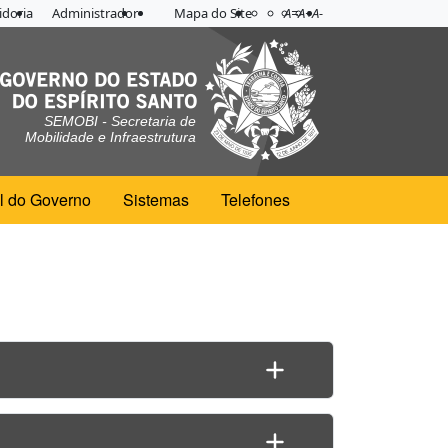
Acessibilidade
Aplicar contraste
doria
Administrador
Mapa do Site
A=
A+
A-
SEMOBI - Secretaria de
Mobilidade e Infraestrutura
l do Governo
Sistemas
Telefones