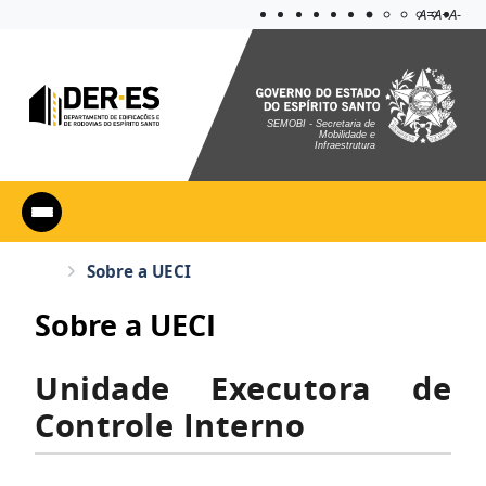
Acessibilidad
Aplicar co
A=
A+
A-
SEMOBI - Secretaria de
Mobilidade e
Infraestrutura
Sobre a UECI
Sobre a UECI
Unidade Executora de
Controle Interno