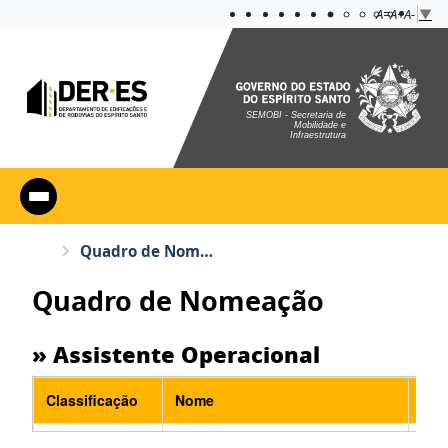
Acessibilidade
Aplicar cont
A=
A+
A-
▼
SEMOBI - Secretaria de
Mobilidade e
Infraestrutura
Quadro de Nomeação
Quadro de Nomeação
» Assistente Operacional
Classificação
Nome
Sit
Nom