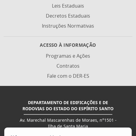
Leis Estaduais
Nom
13º
Lorenza Uliana Zandonadi
Decretos Estaduais
tor
Instruções Normativas
14º
Fernando Arthur Moreira Dias
Nom
Dec
ACESSO À INFORMAÇÃO
15º
Andre Ribas Vianna
Des
Programas e Ações
nom
Contratos
16º
Rejane de Sousa Macedo
Nom
Fale com o DER-ES
Dec
17º
Kennedy gomes de Souza
Des
nom
DEPARTAMENTO DE EDIFICAÇÕES E DE
RODOVIAS DO ESTADO DO ESPÍRITO SANTO
18º
Renee Lauret Cosme
Nom
Av. Marechal Mascarenhas de Moraes, n°1501 -
Ilha de Santa Maria
CEP: 29051-015 - Vitória / ES