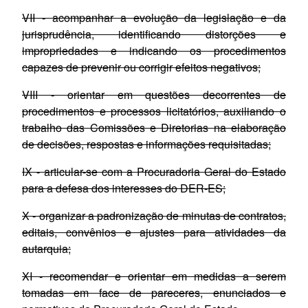
VII - acompanhar a evolução da legislação e da
jurisprudência, identificando distorções e
impropriedades e indicando os procedimentos
capazes de prevenir ou corrigir efeitos negativos;
VIII - orientar em questões decorrentes de
procedimentos e processos licitatórios, auxiliando o
trabalho das Comissões e Diretorias na elaboração
de decisões, respostas e informações requisitadas;
IX - articular-se com a Procuradoria Geral do Estado
para a defesa dos interesses do DER-ES;
X - organizar a padronização de minutas de contratos,
editais, convênios e ajustes para atividades da
autarquia;
XI - recomendar e orientar em medidas a serem
tomadas em face de pareceres, enunciados e