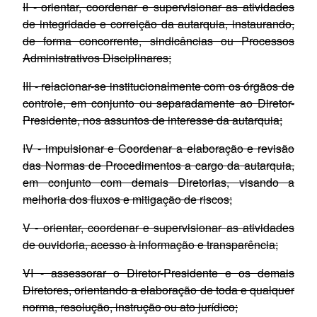
II - orientar, coordenar e supervisionar as atividades
de integridade e correição da autarquia, instaurando,
de forma concorrente, sindicâncias ou Processos
Administrativos Disciplinares;
III - relacionar-se institucionalmente com os órgãos de
controle, em conjunto ou separadamente ao Diretor-
Presidente, nos assuntos de interesse da autarquia;
IV - impulsionar e Coordenar a elaboração e revisão
das Normas de Procedimentos a cargo da autarquia,
em conjunto com demais Diretorias, visando a
melhoria dos fluxos e mitigação de riscos;
V - orientar, coordenar e supervisionar as atividades
de ouvidoria, acesso à informação e transparência;
VI - assessorar o Diretor-Presidente e os demais
Diretores, orientando a elaboração de toda e qualquer
norma, resolução, instrução ou ato jurídico;