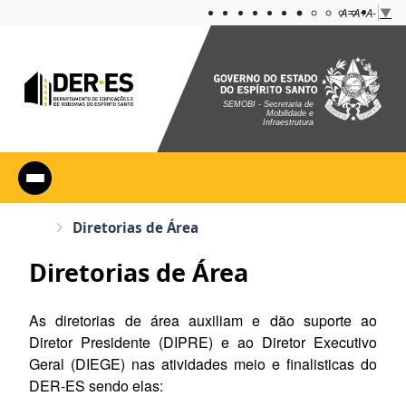
Acessibilidade
Aplicar cont
A=
A+
A-
▼
SEMOBI - Secretaria de
Mobilidade e
Infraestrutura
Diretorias de Área
Diretorias de Área
As diretorias de área auxiliam e dão suporte ao
Diretor Presidente (DIPRE) e ao Diretor Executivo
Geral (DIEGE) nas atividades meio e finalisticas do
DER-ES sendo elas: