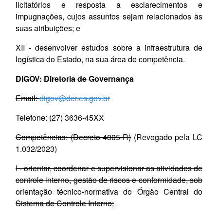
licitatórios e resposta a esclarecimentos e
impugnações, cujos assuntos sejam relacionados às
suas atribuições;
e
XII - desenvolver estudos sobre a infraestrutura de
logística do Estado, na sua área de competência.
DIGOV: Diretoria de Governança
Email:
digov@der.es.gov.br
Telefone: (27) 3636-45XX
Competências: (Decreto 4805-R)
(Revogado pela LC
1.032/2023)
I - orientar, coordenar e supervisionar as atividades de
controle interno, gestão de riscos e conformidade, sob
orientação técnico-normativa do Órgão Central do
Sistema de Controle Interno;