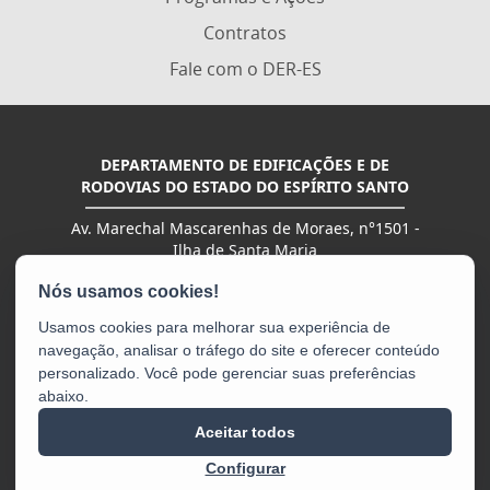
Contratos
Fale com o DER-ES
DEPARTAMENTO DE EDIFICAÇÕES E DE
RODOVIAS DO ESTADO DO ESPÍRITO SANTO
Av. Marechal Mascarenhas de Moraes, n°1501 -
Ilha de Santa Maria
CEP: 29051-015 - Vitória / ES
Tel.: (27) 3636-2000 | (27) 3636-4401 | (27) 3636-
2400
Usamos cookies para melhorar sua experiência de
navegação, analisar o tráfego do site e oferecer conteúdo
personalizado. Você pode gerenciar suas preferências
abaixo.
Aceitar todos
Configurar