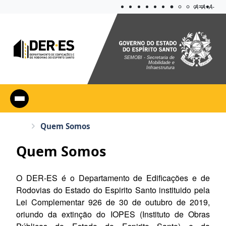
Acessibilidad
Aplicar co
A=
A+
A-
SEMOBI - Secretaria de
Mobilidade e
Infraestrutura
Quem Somos
Quem Somos
O DER-ES é o Departamento de Edificações e de
Rodovias do Estado do Espirito Santo instituido pela
Lei Complementar 926 de 30 de outubro de 2019,
oriundo da extinção do IOPES (Instituto de Obras