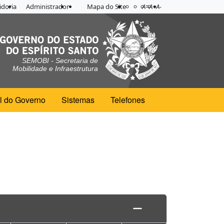
Acessibilidade
Aplicar contraste
doria
Administrador
Mapa do Site
A=
A+
A-
SEMOBI - Secretaria de
Mobilidade e Infraestrutura
l do Governo
Sistemas
Telefones