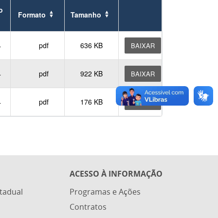
o
Formato
Tamanho
4
pdf
636 KB
BAIXAR
4
pdf
922 KB
BAIXAR
4
pdf
176 KB
BAIXAR
ACESSO À INFORMAÇÃO
stadual
Programas e Ações
Contratos