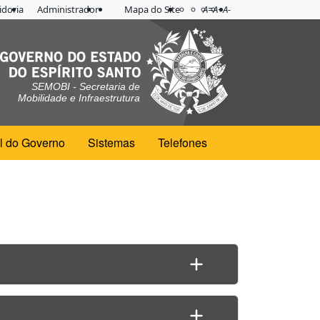
Acessibilidade
Aplicar contraste
doria
Administrador
Mapa do Site
A=
A+
A-
SEMOBI - Secretaria de
Mobilidade e Infraestrutura
l do Governo
Sistemas
Telefones